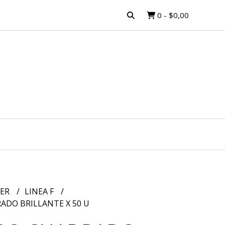
0
-
$0,00
MER
LINEA F
ADO BRILLANTE X 50 U